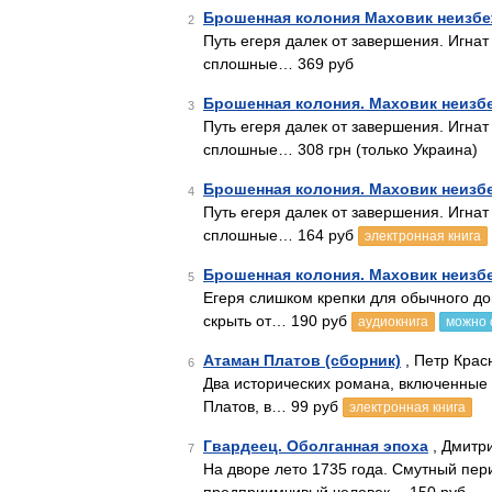
Брошенная колония Маховик неизбе
2
Путь егеря далек от завершения. Игнат
сплошные… 369 руб
Брошенная колония. Маховик неизб
3
Путь егеря далек от завершения. Игнат
сплошные… 308 грн (только Украина)
Брошенная колония. Маховик неизб
4
Путь егеря далек от завершения. Игнат
сплошные… 164 руб
электронная книга
Брошенная колония. Маховик неизб
5
Егеря слишком крепки для обычного до
скрыть от… 190 руб
аудиокнига
можно 
Атаман Платов (сборник)
, Петр Крас
6
Два исторических романа, включенные 
Платов, в… 99 руб
электронная книга
Гвардеец. Оболганная эпоха
, Дмитр
7
На дворе лето 1735 года. Смутный пери