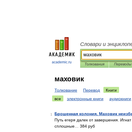
Словари и энциклоп
academic.ru
Толкования
Переводы
маховик
Толкование
Перевод
Книги
все
электронные книги
аудиокниги
Брошенная колония. Маховик неизб
1
Путь егеря далек от завершения. Игнат
сплошные… 384 руб