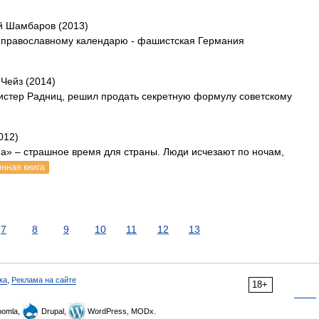
й Шамбаров (2013)
 по православному календарю - фашистская Германия
Чейз (2014)
истер Радниц, решил продать секретную формулу советскому
012)
а» – страшное время для страны. Люди исчезают по ночам,
онная книга
7
8
9
10
11
12
13
ка
,
Реклама на сайте
18+
omla,
Drupal,
WordPress, MODx.