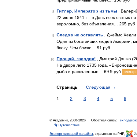
предприимчивый человек… 150 руб
Гитлер. Император из тьмы
, Валери
8
22 июня 1941 г. - в День всех святых
вероломно, без объявления… 265 руб
Следов не оставлять
, Джеймс Хедли 
9
Один из богатейших людей Америки, м
блоку. Чем ближе… 91 руб
Прощай, гвардия!
, Дмитрий Дашко (2
10
На дворе лето 1735 года. «Бироновщин
дыба и раскаленные… 69.9 руб
электр
Страницы
Следующая
→
1
2
3
4
5
6
© Академик, 2000-2026
Обратная связь:
Техподдерж
👣 Путешествия
Экспорт словарей на сайты
, сделанные на PHP,
Jo